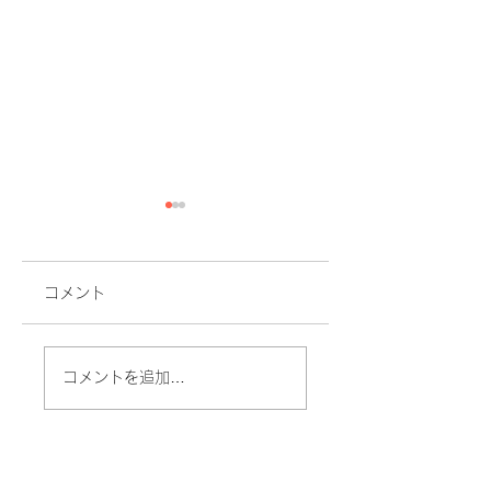
コメント
私の味噌づくり
ダシをひいてみよ
コメントを追加…