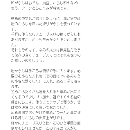
和がらしはおでん、納豆、からし和えなどに
使う、ツーンとした辛みが特色です。
動画の中でもご紹介したように、我が家では
粉のからしを溶いた練りがらしを使っていま
す。
手軽に使うならチューブ入りの練りがらしも
ありますが、どうも辛みがシャキンとしませ
ん。
それもそのはず、辛みの成分は揮発性だそう
で保存のきくチューブ入りではそれを保つの
が難しいのでしょう。
粉からしは手ごろな価格で手に入ります。必
要分を小さな入れ物（その昔はぐい飲みなど
の小さな器でした）に入れ、ぬるま湯で溶き
ます。
初めからたくさん湯を入れると辛みが出にく
くなるので少しづつ加え、箸ですくえる位の
硬さにします。使うまでラップで覆うか、昔
は器を逆さにして置いておきました。
ぬるま湯で溶くだけで辛みがつーんと鼻に抜
ける練りがらしの出来上がりです。
確かにチューブ入りと比べこのひと手間は面
倒かもしれませんが、この辛みは代えがた