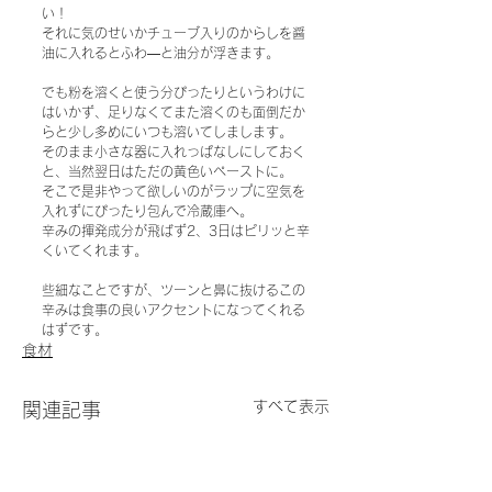
い！
それに気のせいかチューブ入りのからしを醤
油に入れるとふわ―と油分が浮きます。
でも粉を溶くと使う分ぴったりというわけに
はいかず、足りなくてまた溶くのも面倒だか
らと少し多めにいつも溶いてしまします。
そのまま小さな器に入れっぱなしにしておく
と、当然翌日はただの黄色いペーストに。
そこで是非やって欲しいのがラップに空気を
入れずにぴったり包んで冷蔵庫へ。
辛みの揮発成分が飛ばず2、3日はピリッと辛
くいてくれます。
些細なことですが、ツーンと鼻に抜けるこの
辛みは食事の良いアクセントになってくれる
はずです。
食材
すべて表示
関連記事