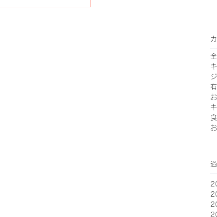
す。 以前この料理を拙著で紹介した時
に校正さんから2回、このスープにはブ
イヨンの素など入っていませんと赤字が
入りました。その都度，...
カ
全
キ
ジ
有
お
キ
食
お
過
2
2
2
2