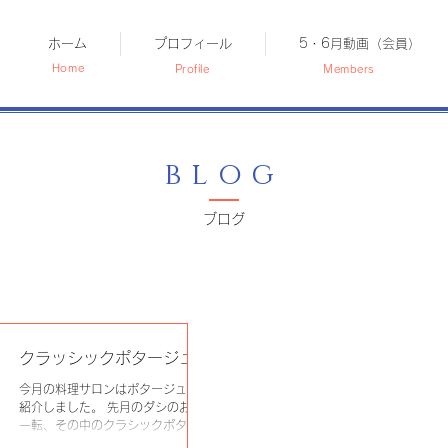
ホーム
プロフィール
5・6月動画（会員）
Home
Profile
Members
blog
​ブログ
クラッシックポタージュ
今月の料理サロンはポタージュ2種もご
紹介しました。 先月のダシのお話から
一転、その中のクラシックポタージュは
まさに水と野菜だけで作るポタージュで