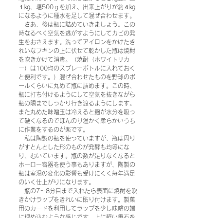
１㎏、塩500ｇを加え、出来上がりが約４㎏
になるように種水を足して混ぜ合わせます。
　さあ、後は瓶に詰めていきましょう。この
時なるべく空気を逃がすようにしてカビの発
生をおさえます。洗ってアイロンをかけたき
れいなフキンの上に伏せて乾かした瓶は焼酎
を吹きかけて消毒。（焼酎（ホワイトリカ
ー）は100均のスプレーボトルに入れておく
と便利です。）混ぜ合わせたものを野球のボ
ールくらいに丸めて瓶に詰めます。この時、
瓶に打ち付けるようにして空気を抜きながら
瓶の隅までしっかり行き渡るようにします。
また丸めた味噌玉は冷えると麹が水分を吸っ
て硬くなるのでほんのり温かく柔らかいうち
に作業をするのが楽です。
　私は陶製の瓶を使っていますが、瓶は周り
がすとんとした形のものが発酵も均等にな
り、むいています。瓶の数が足りなくなると
ホーロー容器を使う事もありますが、陶製の
瓶は室温の変化の影響も受けにくく毎年満足
のいく仕上がりになります。
　瓶の7～8分目まで入れたら表面に焼酎を吹
きかけラップをきれいに貼り付けます。製菓
用のカードを利用してラップを少し味噌の端
に埋め込むような感じです。上に軽い重石を