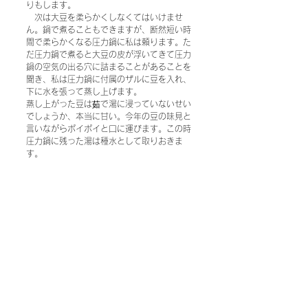
りもします。
　次は大豆を柔らかくしなくてはいけませ
ん。鍋で煮ることもできますが、断然短い時
間で柔らかくなる圧力鍋に私は頼ります。た
だ圧力鍋で煮ると大豆の皮が浮いてきて圧力
鍋の空気の出る穴に詰まることがあることを
聞き、私は圧力鍋に付属のザルに豆を入れ、
下に水を張って蒸し上げます。
蒸し上がった豆は茹で湯に浸っていないせい
でしょうか、本当に甘い。今年の豆の味見と
言いながらポイポイと口に運びます。この時
圧力鍋に残った湯は種水として取りおきま
す。