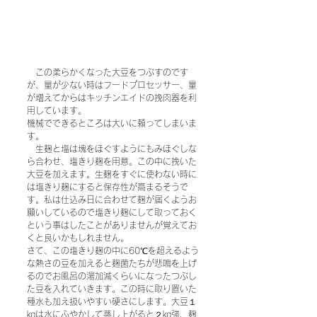
　この柔らかくなった大豆をつぶすのです
が、量が少ない時はフードプロセッサー、量
が増えてからはキッチンエイドの挽肉器を利
用しています。
機械でできるところは大いに頼ってしまいま
す。
　生麹と塩は塊をほぐすようにもみほぐしな
ら合わせ、塩きり麹を用意。この中に挽いた
大豆を加えます。生麹をすぐに使わない時に
は塩きり麹にすると保存性が高まるそうで
す。私は仕込み日に合わせて麹が届くようお
願いしているので塩きり麹にして取っておく
という事はしたことがありませんが覚えてお
くと良いかもしれません。
さて、この塩きり麹の中に60℃を超えるよう
な熱さの豆を加えると麹菌たちが悲鳴を上げ
るのでお風呂の湯加減くらいになったつぶし
た豆を入れていきます。この時に取り置いた
種水も加え扱いやすい硬さにします。大豆１
㎏は水にふやかして蒸し上がると２㎏強、麹