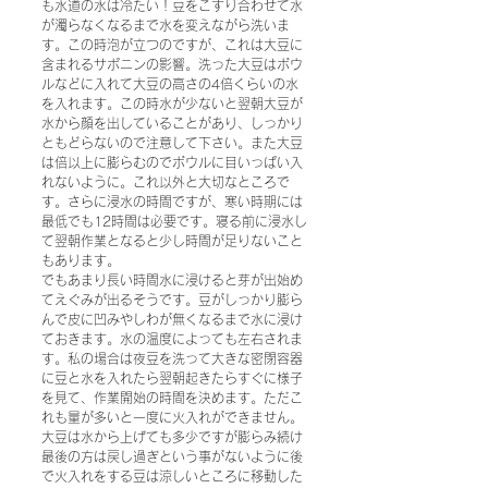
も水道の水は冷たい！豆をこすり合わせて水
が濁らなくなるまで水を変えながら洗いま
す。この時泡が立つのですが、これは大豆に
含まれるサポニンの影響。洗った大豆はボウ
ルなどに入れて大豆の高さの4倍くらいの水
を入れます。この時水が少ないと翌朝大豆が
水から顔を出していることがあり、しっかり
ともどらないので注意して下さい。また大豆
は倍以上に膨らむのでボウルに目いっぱい入
れないように。これ以外と大切なところで
す。さらに浸水の時間ですが、寒い時期には
最低でも12時間は必要です。寝る前に浸水し
て翌朝作業となると少し時間が足りないこと
もあります。
でもあまり長い時間水に浸けると芽が出始め
てえぐみが出るそうです。豆がしっかり膨ら
んで皮に凹みやしわが無くなるまで水に浸け
ておきます。水の温度によっても左右されま
す。私の場合は夜豆を洗って大きな密閉容器
に豆と水を入れたら翌朝起きたらすぐに様子
を見て、作業開始の時間を決めます。ただこ
れも量が多いと一度に火入れができません。
大豆は水から上げても多少ですが膨らみ続け
最後の方は戻し過ぎという事がないように後
で火入れをする豆は涼しいところに移動した