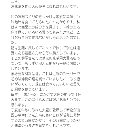
ます。
お味噌を作る人の参考になれば嬉しいです。
私の味噌づくりのきっかけは家族に美味しい
味噌汁を食べてもらいたかったからです。私
はすぐ商品裏の成分表を見ます。味噌の裏も
色々見て、いろいろ買ってもみたけれど、こ
れなら自分で作れないかしらと思ったのでし
た。
麹は生麹が欲しくてネットで探して現在は遠
野にある麹屋さんから毎年購入しています。
そこの麹屋さんでは地元の味噌用大豆も扱っ
ていて、もうずいぶんと前から一緒にお願い
しています。
後必要な材料は塩。これは近所のスーパーで
初めは沖縄の塩を買っていましたが、取り扱
いがなくなり、現在は食べておいしいと思え
た粗塩を使っています。
毎年1月末から2月にかけて大寒の前後で仕込
みます。この寒仕込みには訳があるといつも
感じます。
丁度前年秋に取れた大豆が乾燥して新物が出
回る事や仕込んだ時に寒いと麹が活発に発酵
するまで時間がかかり、その時間がしっかり
と味噌のうまさを育ててくれからです。