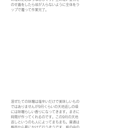
のせ蓋をしたら埃が入らないように全体をラ
ップで覆って作業完了。
混ぜたての味噌は塩辛いだけで美味しいもの
ではありませんが9月くらいの天地返しの頃
には味噌らしい香りになってきます。まさに
時間が作ってくれるのです。この9月の天地
返しというのも人によってまちまち。普通は
梅雨から夏にかけて行うそうです。瓶の中の