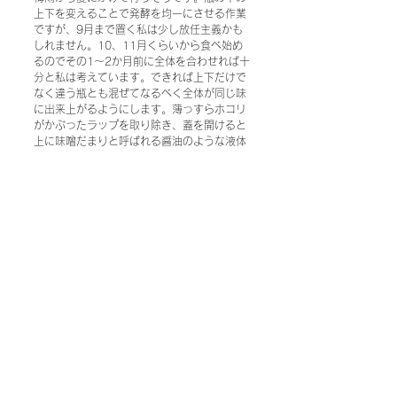
上下を変えることで発酵を均一にさせる作業
ですが、9月まで置く私は少し放任主義かも
しれません。10、11月くらいから食べ始め
るのでその1～2か月前に全体を合わせれば十
分と私は考えています。できれば上下だけで
なく違う瓶とも混ぜてなるべく全体が同じ味
に出来上がるようにします。薄っすらホコリ
がかぶったラップを取り除き、蓋を開けると
上に味噌だまりと呼ばれる醤油のような液体
が溜まっていることもあります。この液体は
天地返しで味噌と混ぜ込んでしまいます。空
気がふれてしまったところに黒や白いカビが
生えていることも。そんな時は慌てず、そっ
とその部分をスプーンやヘラで取り除けばよ
いのです。これらのカビは瓶をしっかりきれ
いにして、瓶の口の周りに味噌を付けないよ
う詰め込んで空気に触れないように味噌にラ
ップを張り、焼酎を噴けばほとんど発生しま
せん。大きな密閉容器に天地返しをしながら
入れた味噌は冷蔵庫で保存します。ほぼ味も
出来上がっているのであまり熟成が進まない
ようにするわけです。その年の出来立てが好
きという人も、翌年まで寝かせた方が好きと
いう人も味噌は好みが分かれます。もちろん
このようにして作った味噌は麹菌が生きてい