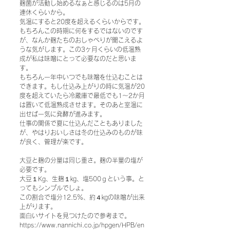
麹菌が活動し始めるなぁと感じるのは5月の
連休くらいから。
気温にすると20度を超えるくらいからです。
もちろんこの時期に何をするではないのです
が、なんか麹たちのおしゃべりが聞こえるよ
うな気がします。この3ヶ月くらいの低温熟
成が私は味噌にとって必要なのだと思いま
す。
もちろん一年中いつでも味噌を仕込むことは
できます。もし仕込み上がりの時に気温が20
度を超えていたら冷蔵庫で最低でも1～2か月
は置いて低温熟成させます。そのあと室温に
出せば一気に発酵が進みます。
仕事の関係で夏に仕込んだこともありました
が、やはりおいしさは冬の仕込みのものが味
が良く、管理が楽です。
大豆と麹の分量は同じ重さ。麹の半量の塩が
必要です。
大豆１Kg、生麹１㎏、塩500ｇという事。と
ってもシンプルでしょ。
この割合で塩分12.5％、約４㎏の味噌が出来
上がります。
面白いサイトを見つけたので参考まで。
https://www.nannichi.co.jp/hpgen/HPB/en