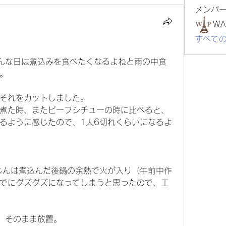
メンバ
WA
すべて
んな日は煮込みを食べたくなるよねと雨の中食
。
それをカットしました。
煮た時、またビーフシチューの時に比べると、
るように感じたので、1人6切れくらいになるよ
じんは煮込んだ後鍋の余熱で火が入り（午前中作
でにグズグズになってしまうと思ったので、工
、そのまま放置。