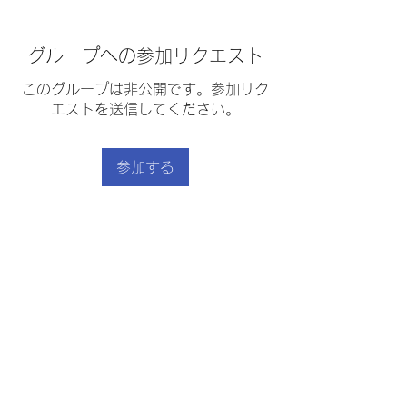
グループへの参加リクエスト
このグループは非公開です。参加リク
エストを送信してください。
参加する
グループについて
鶏のぶどうソース
｜
利用規約
｜
プライバシーポリシー
｜
｜
特定商取引法に基づく表示
｜