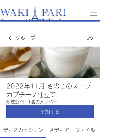
グループ
2022年11月 きのこのスープ
カプチーノ仕立て
限定公開
·
1名のメンバー
参加する
ディスカッション
メディア
ファイル