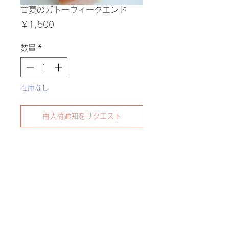
甘夏のガトーウィークエンド
価
￥1,500
格
数量
*
在庫なし
再入荷通知をリクエスト
爽やかな甘夏の香りとほろ苦さを楽しめ
る、初夏らしい焼き菓子
紅茶のお供にもおすすめです
商品情報
原材料：砂糖類、バター、卵、小麦
粉、甘夏ピール、果汁（甘夏)、グラ