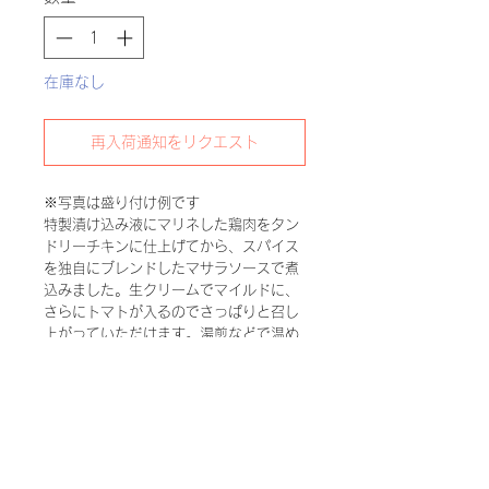
在庫なし
再入荷通知をリクエスト
※写真は盛り付け例です
特製漬け込み液にマリネした鶏肉をタン
ドリーチキンに仕上げてから、スパイス
を独自にブレンドしたマサラソースで煮
込みました。生クリームでマイルドに、
さらにトマトが入るのでさっぱりと召し
上がっていただけます。湯煎などで温め
てお召上がりください。冷凍保存も可能
ですのでストックとしてもお使いいただ
けます。
ご飯やナン、パスタとの相性抜群です。