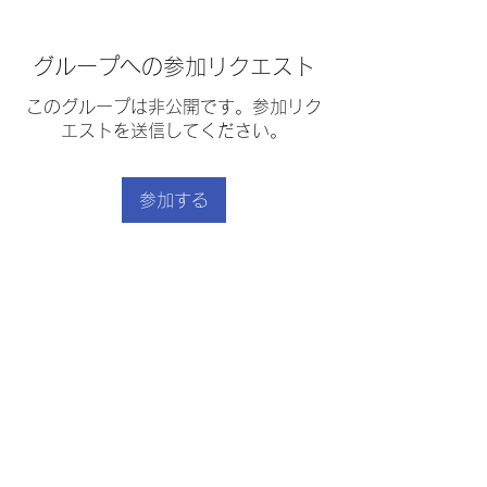
グループへの参加リクエスト
このグループは非公開です。参加リク
エストを送信してください。
参加する
グループについて
帆立てのムース、スープペキノワー
ズ、鶏の南仏風煮込み
｜
利用規約
｜
プライバシーポリシー
｜