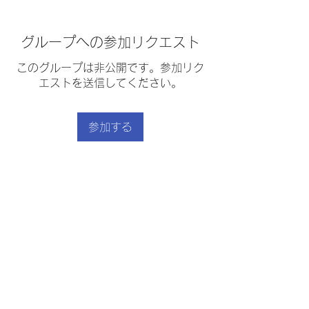
グループへの参加リクエスト
このグループは非公開です。参加リク
エストを送信してください。
参加する
グループについて
サルモレホ
｜
利用規約
｜
プライバシーポリシー
｜
｜
特定商取引法に基づく表示
｜