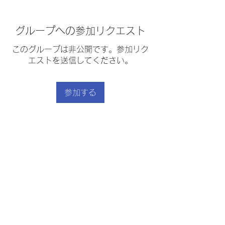
グループへの参加リクエスト
このグループは非公開です。参加リク
エストを送信してください。
参加する
グループについて
ぶりの鍋照り焼き
｜
利用規約
｜
プライバシーポリシー
｜
｜
特定商取引法に基づく表示
｜