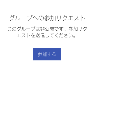
グループへの参加リクエスト
このグループは非公開です。参加リク
エストを送信してください。
参加する
グループについて
カラマリフライ(いかフライ)
｜
利用規約
｜
プライバシーポリシー
｜
｜
特定商取引法に基づく表示
｜