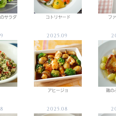
のサラダ
コトリヤード
フ
09
2025.09
2
アヒージョ
鶏の
08
2025.08
2