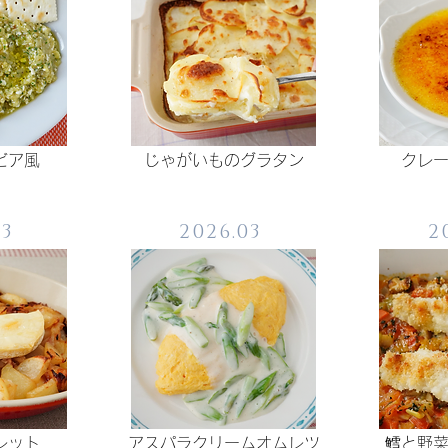
ビア風
じゃがいものグラタン
クレ
03
2026.03
2
レット
アスパラクリームオムレツ
鱈と野