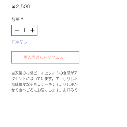
価
￥2,500
格
数量
*
在庫なし
再入荷通知をリクエスト
自家製の柑橘ピールとクルミの食感がア
クセントになっています。ずっしりした
風味豊かなチョコケーキです。少し寝か
せて食べごろにお届けします。お好みで
すが3～5㎜に薄く切ると口溶けよくお召
し上がりいただけます。
*チョコレートは一流ショコラティエも
愛用するヴァローナ社を贅沢にブレンド
しました。