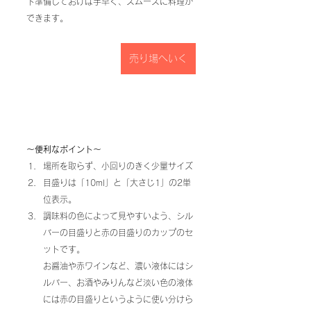
下準備しておけば手早く、スムーズに料理が
できます。
売り場へいく
〜便利なポイント〜
場所を取らず、小回りのきく少量サイズ
目盛りは「10ml」と「大さじ1」の2単
位表示。
調味料の色によって見やすいよう、シル
バーの目盛りと赤の目盛りのカップのセ
ットです。
お醤油や赤ワインなど、濃い液体にはシ
ルバー、お酒やみりんなど淡い色の液体
には赤の目盛りというように使い分けら