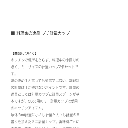
■ 
料理家の逸品 プチ計量カップ
【商品について】
キッチンで場所をとらず、料理中の小回りの
きく、ミニサイズの計量カップ2個セットで
す。
味の決め手と言っても過言ではない、調理料
の計量は手が抜けないポイントです。計量の
道具としては計量カップと計量スプーンが基
本ですが、50cc用のミニ計量カップは愛用
のキッチンアイテム。
液体のml計量に小さじ計量と大さじ計量の目
盛りを加えたミニ計量カップ。調味料ごとに