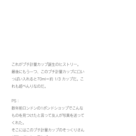
これがプチ計量カップ誕生のヒストリー。
最後にもう一つ、このプチ計量カップに口い
っぱい入れると70ml＝約 1/3 カップだ。こ
れも超べんりなのだ。
PS：
数年前ロンドンの1ポンドショップでこんな
ものを見つけたと言って友人が写真を送って
くれた。
そこにはこのプチ計量カップのそっくりさん