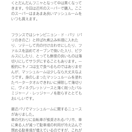
くとだんだんフニャとなって中は黒くなって
きます。今回は近所のスーパーで購入。ここ
のスーパーはまあまあ良いマッシュルームを
いつも買えます。
フランスではシャンピニョン・ド・パリ（パ
リのきのこ）と呼ばれ煮込み料理に入れた
り、ソテーして肉の付け合わせにしたり、フ
ァルスを詰めてオーブンで焼いた入り、ピク
ルスにしたり、とっても鮮度の良いものは薄
切りにしてサラダにすることもあります。一
般的にキノコは生で食べるものではありませ
んが、マッシュルームは少しなら大丈夫なよ
うです。身のしまったマッシュルームを塗れ
たペータータオルできれいに掃除して薄切り
に、ヴィネグレットソースと薄く削ったパル
ミジャーノ・レッジャーノを散らすととても
おいしいです。
最近パリでマッシュルームに関するニュース
がありました。
車の代わりに自転車が推奨されるパリ市、車
に乗る人が減って駐車場の利用が冷え込んで
閉める駐車場が増えているのですが、これが