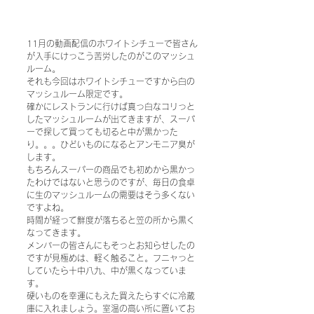
11月の動画配信のホワイトシチューで皆さん
が入手にけっこう苦労したのがこのマッシュ
ルーム。
それも今回はホワイトシチューですから白の
マッシュルーム限定です。
確かにレストランに行けば真っ白なコリっと
したマッシュルームが出てきますが、スーパ
ーで探して買っても切ると中が黒かった
り。。。ひどいものになるとアンモニア臭が
します。
もちろんスーパーの商品でも初めから黒かっ
たわけではないと思うのですが、毎日の食卓
に生のマッシュルームの需要はそう多くない
ですよね。
時間が経って鮮度が落ちると笠の所から黒く
なってきます。
メンバーの皆さんにもそっとお知らせしたの
ですが見極めは、軽く触ること。フニャっと
していたら十中八九、中が黒くなっていま
す。
硬いものを幸運にもえた買えたらすぐに冷蔵
庫に入れましょう。室温の高い所に置いてお