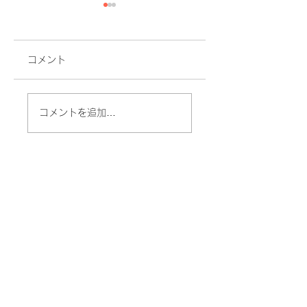
コメント
私の味噌づくり
ダシをひいてみよ
コメントを追加…