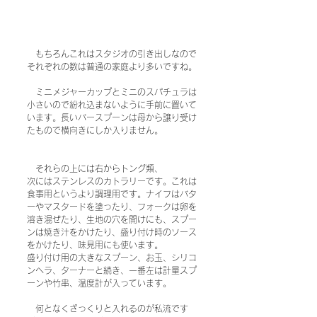
　もちろんこれはスタジオの引き出しなので
それぞれの数は普通の家庭より多いですね。
　ミニメジャーカップとミニのスパチュラは
小さいので紛れ込まないように手前に置いて
います。長いバースプーンは母から譲り受け
たもので横向きにしか入りません。
　それらの上には右からトング類、
次にはステンレスのカトラリーです。これは
食事用というより調理用です。ナイフはバタ
ーやマスタードを塗ったり、フォークは卵を
溶き混ぜたり、生地の穴を開けにも、スプー
ンは焼き汁をかけたり、盛り付け時のソース
をかけたり、味見用にも使います。
盛り付け用の大きなスプーン、お玉、シリコ
ンヘラ、ターナーと続き、一番左は計量スプ
ーンや竹串、温度計が入っています。
　何となくざっくりと入れるのが私流です