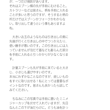
が、一つだけ規則があります。
それはスプーン類の先が手前にむけること。
カトラリーなどは皆さん、柄を手前に入れる
ことが多いと思うのですが、そうすると柄の
所だけではスプーンかフォークかわからな
い。取り出して違うという事もありますよ
ね。
　大きいお玉のようなものは引き出しの奥に
先端が行くと引き出しの中でつっかえたり、
使い勝手が悪いのです。この引き出しには入
っていませんが泡だて器なども膨らんだ部分
を手前に入れると引っかかりが少なくなりま
す。
　計量スプーンも先が手前に来ていると大さ
じ、小さじも選びやすいのです。
本当にわずかなことなのですが、欲しいもの
をすぐに取り出せる！私にとっては重要なポ
イントなのです。皆さんも良かったら試して
みてください。
　ちなみにこの写真では手前に置いたミニメ
ジャーカップを伏せて入れていますが、先日
なんとこの下が油だらけに。どうも油を計っ