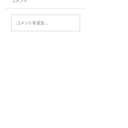
コメント
コメントを追加…
キッチンのちょっと話
し 〜滑り止めマット〜